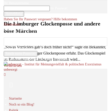
Ihr Benutzername
Ihr Passwort
Haben Sie Ihr Passwort vergessen? Hilfe bekommen
Die Limburger Glockenposse und andere
Datenschutz
Passwort-Wiederherstellung
böse Märchen
Passwort zurücksetzen
Roger Letsch
-
11
10. Februar 2017
„Sowas Verrücktes gab‘s doch früher nicht!“ sagte ein Bekannter,
Ihre E-Mail-Adresse
als er von der Limburger Glockenposse erfuhr. Das Glockenspiel
Ein Passwort wird Ihnen per Email zugeschickt.
im Rathausturm der Limburger Innenstadt wird...
Weiterlesen
unbesorgt
Startseite
Noch so ein Blog!
Politik