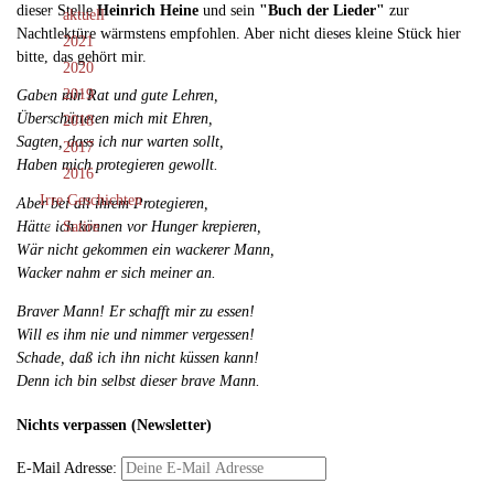
dieser Stelle
Heinrich Heine
und sein
"Buch der Lieder"
zur
aktuell
Nachtlektüre wärmstens empfohlen. Aber nicht dieses kleine Stück hier
2021
bitte, das gehört mir.
2020
2019
Gaben mir Rat und gute Lehren,
Überschütteten mich mit Ehren,
2018
Sagten, dass ich nur warten sollt,
2017
Haben mich protegieren gewollt.
2016
Irre Geschichten
Aber bei all ihrem Protegieren,
Satire
Hätte ich können vor Hunger krepieren,
Wär nicht gekommen ein wackerer Mann,
Wacker nahm er sich meiner an.
Braver Mann! Er schafft mir zu essen!
Will es ihm nie und nimmer vergessen!
Schade, daß ich ihn nicht küssen kann!
Denn ich bin selbst dieser brave Mann.
Nichts verpassen (Newsletter)
E-Mail Adresse: