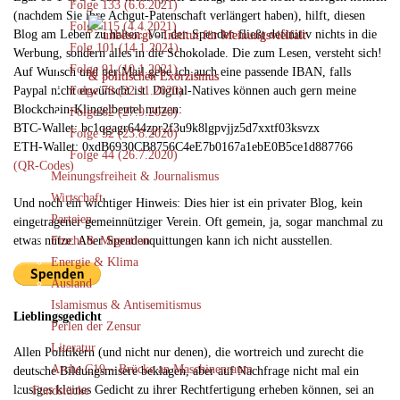
Folge 133 (6.6.2021)
(nachdem Sie ihre Achgut-Patenschaft verlängert haben), hilft, diesen
Folge 115 (4.4.2021)
Blog am Leben zu halten. Von den Spenden fließt definitiv nichts in die
Folg 101 (14.1.2021)
Werbung, sondern alles in die Schokolade. Die zum Lesen, versteht sich!
Folge 91 (10.1.2021)
Auf Wunsch und per Mail gebe ich auch eine passende IBAN, falls
Paypal nicht erwünscht ist. Digital-Natives können auch gern meine
Folge 78 (22.11.2020)
Blockchain-Klingelbeutel nutzen:
Folge 62 (27.9.2020)
BTC-Wallet: bc1qgagr644zpr2f3u9k8lgpvjjz5d7xxtf03ksvzx
Folge 52 (23.8.2020)
ETH-Wallet: 0xdB6930CB8756C4eE7b0167a1ebE0B5ce1d887766
Folge 44 (26.7.2020)
(QR-Codes)
Meinungsfreiheit & Journalismus
Wirtschaft
Und noch ein wichtiger Hinweis: Dies hier ist ein privater Blog, kein
Parteien
eingetragener gemeinnütziger Verein. Oft gemein, ja, sogar manchmal zu
etwas nütze. Aber Spendenquittungen kann ich nicht ausstellen.
Flucht & Migration
Energie & Klima
Ausland
Islamismus & Antisemitismus
Lieblingsgedicht
Perlen der Zensur
Literatur
Allen Politikern (und nicht nur denen), die wortreich und zurecht die
Arche C19 – Brücke an Maschinenraum
deutsche Bildungsmisere beklagen, aber auf Nachfrage nicht mal ein
lausiges kleines Gedicht zu ihrer Rechtfertigung erheben können, sei an
Fundstücke