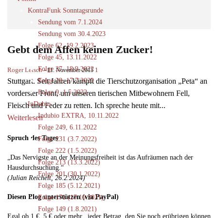
KontraFunk Sonntagsrunde
Sendung vom 7.1.2024
Sendung vom 30.4.2023
Folge 62, 19.2.2023
Gebt dem Affen keinen Zucker!
Folge 45, 13.11.2022
Folge 37, 18.9.2022
Roger Letsch
-
1
11. November 2015
Folge 28, 17.7.2022
Stuttgart. Seit Jahren kämpft die Tierschutzorganisation „Peta“ an
Folge 9, 1.5.2022
vorderster Front, um unseren tierischen Mitbewohnern Fell,
InDubio
Fleisch und Feder zu retten. Ich spreche heute mit...
Indubio EXTRA, 10.11.2022
Weiterlesen
Folge 249, 6.11.2022
Spruch des Tages
Folge 231 (3.7.2022)
Folge 222 (1.5.2022)
„Das Nervigste an der Meinungsfreiheit ist das Aufräumen nach der
Folge 213 (13.3.2022)
Hausdurchsuchung.“
Folge 201 (30.1.2022)
(Julian Reichelt, 26.2.2024)
Folge 185 (5.12.2021)
Diesen Blog unterstützen (via PayPal)
Folge 171 (17.10.2021)
Folge 149 (1.8.2021)
Egal ob 1 €, 5 € oder mehr...jeder Betrag, den Sie noch erübrigen können