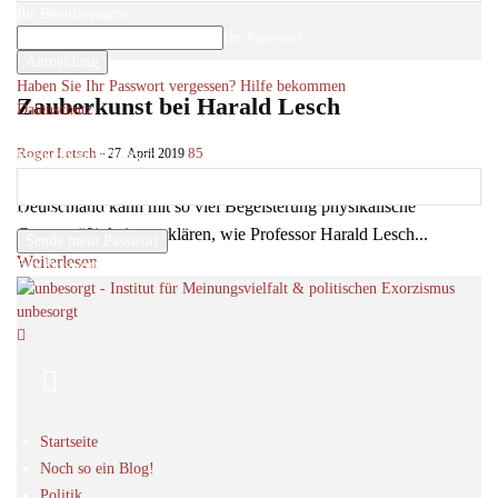
Ihr Benutzername
Ihr Passwort
Haben Sie Ihr Passwort vergessen? Hilfe bekommen
Zauberkunst bei Harald Lesch
Datenschutz
Passwort-Wiederherstellung
Roger Letsch
-
85
27. April 2019
Passwort zurücksetzen
Er ist schon gut, das muss man ihm lassen. Niemand in
Deutschland kann mit so viel Begeisterung physikalische
Ihre E-Mail-Adresse
Gesetzmäßigkeiten erklären, wie Professor Harald Lesch...
Weiterlesen
Ein Passwort wird Ihnen per Email zugeschickt.
unbesorgt
Startseite
Noch so ein Blog!
Politik