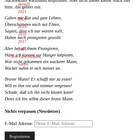
Nachtlektüre wärmstens empfohlen. Aber nicht dieses kleine Stück hier
aktuell
bitte, das gehört mir.
2021
Gaben mir Rat und gute Lehren,
2020
Überschütteten mich mit Ehren,
2019
Sagten, dass ich nur warten sollt,
2018
Haben mich protegieren gewollt.
2017
Aber bei all ihrem Protegieren,
2016
Hätte ich können vor Hunger krepieren,
Irre Geschichten
Wär nicht gekommen ein wackerer Mann,
Satire
Wacker nahm er sich meiner an.
Braver Mann! Er schafft mir zu essen!
Will es ihm nie und nimmer vergessen!
Schade, daß ich ihn nicht küssen kann!
Denn ich bin selbst dieser brave Mann.
Nichts verpassen (Newsletter)
E-Mail Adresse: