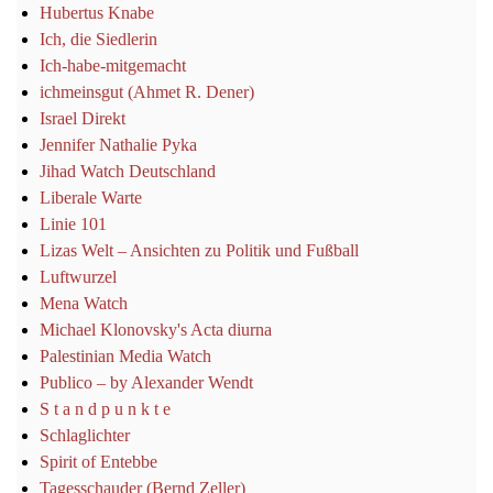
Hubertus Knabe
Ich, die Siedlerin
Ich-habe-mitgemacht
ichmeinsgut (Ahmet R. Dener)
Israel Direkt
Jennifer Nathalie Pyka
Jihad Watch Deutschland
Liberale Warte
Linie 101
Lizas Welt – Ansichten zu Politik und Fußball
Luftwurzel
Mena Watch
Michael Klonovsky's Acta diurna
Palestinian Media Watch
Publico – by Alexander Wendt
S t a n d p u n k t e
Schlaglichter
Spirit of Entebbe
Tagesschauder (Bernd Zeller)