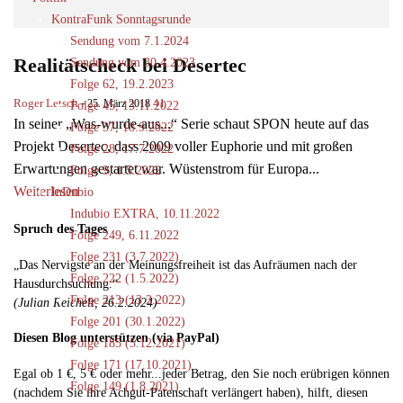
KontraFunk Sonntagsrunde
Sendung vom 7.1.2024
Realitätscheck bei Desertec
Sendung vom 30.4.2023
Folge 62, 19.2.2023
Roger Letsch
-
41
25. März 2018
Folge 45, 13.11.2022
In seiner „Was-wurde-aus...“ Serie schaut SPON heute auf das
Folge 37, 18.9.2022
Projekt Desertec, dass 2009 voller Euphorie und mit großen
Folge 28, 17.7.2022
Erwartungen gestartet war. Wüstenstrom für Europa...
Folge 9, 1.5.2022
Weiterlesen
InDubio
Indubio EXTRA, 10.11.2022
Spruch des Tages
Folge 249, 6.11.2022
Folge 231 (3.7.2022)
„Das Nervigste an der Meinungsfreiheit ist das Aufräumen nach der
Folge 222 (1.5.2022)
Hausdurchsuchung.“
Folge 213 (13.3.2022)
(Julian Reichelt, 26.2.2024)
Folge 201 (30.1.2022)
Diesen Blog unterstützen (via PayPal)
Folge 185 (5.12.2021)
Folge 171 (17.10.2021)
Egal ob 1 €, 5 € oder mehr...jeder Betrag, den Sie noch erübrigen können
Folge 149 (1.8.2021)
(nachdem Sie ihre Achgut-Patenschaft verlängert haben), hilft, diesen