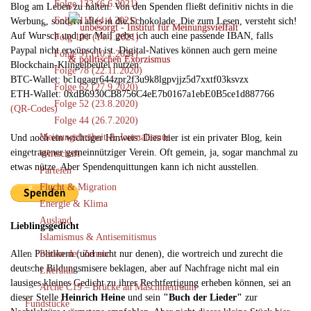
Folge 133 (6.6.2021)
Blog am Leben zu halten. Von den Spenden fließt definitiv nichts in die
Folge 115 (4.4.2021)
Werbung, sondern alles in die Schokolade. Die zum Lesen, versteht sich!
Auf Wunsch und per Mail gebe ich auch eine passende IBAN, falls
Folg 101 (14.1.2021)
Paypal nicht erwünscht ist. Digital-Natives können auch gern meine
Folge 91 (10.1.2021)
Blockchain-Klingelbeutel nutzen:
Folge 78 (22.11.2020)
BTC-Wallet: bc1qgagr644zpr2f3u9k8lgpvjjz5d7xxtf03ksvzx
Folge 62 (27.9.2020)
ETH-Wallet: 0xdB6930CB8756C4eE7b0167a1ebE0B5ce1d887766
Folge 52 (23.8.2020)
(QR-Codes)
Folge 44 (26.7.2020)
Meinungsfreiheit & Journalismus
Und noch ein wichtiger Hinweis: Dies hier ist ein privater Blog, kein
eingetragener gemeinnütziger Verein. Oft gemein, ja, sogar manchmal zu
Wirtschaft
etwas nütze. Aber Spendenquittungen kann ich nicht ausstellen.
Parteien
Flucht & Migration
Energie & Klima
Ausland
Lieblingsgedicht
Islamismus & Antisemitismus
Perlen der Zensur
Allen Politikern (und nicht nur denen), die wortreich und zurecht die
deutsche Bildungsmisere beklagen, aber auf Nachfrage nicht mal ein
Literatur
lausiges kleines Gedicht zu ihrer Rechtfertigung erheben können, sei an
Arche C19 – Brücke an Maschinenraum
dieser Stelle
Heinrich Heine
und sein
"Buch der Lieder"
zur
Fundstücke