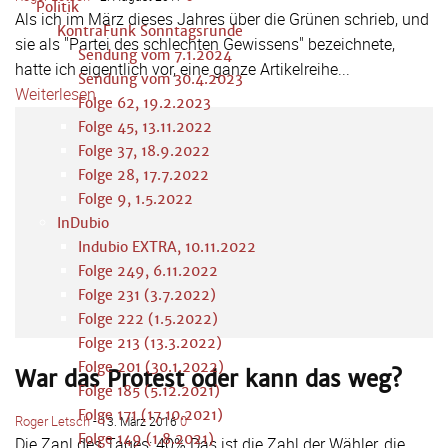
Politik
Als ich im März dieses Jahres über die Grünen schrieb, und
KontraFunk Sonntagsrunde
sie als "Partei des schlechten Gewissens" bezeichnete,
Sendung vom 7.1.2024
hatte ich eigentlich vor, eine ganze Artikelreihe...
Sendung vom 30.4.2023
Weiterlesen
Folge 62, 19.2.2023
Folge 45, 13.11.2022
Folge 37, 18.9.2022
Folge 28, 17.7.2022
Folge 9, 1.5.2022
InDubio
Indubio EXTRA, 10.11.2022
Folge 249, 6.11.2022
Folge 231 (3.7.2022)
Folge 222 (1.5.2022)
Folge 213 (13.3.2022)
Folge 201 (30.1.2022)
War das Protest oder kann das weg?
Folge 185 (5.12.2021)
Folge 171 (17.10.2021)
Roger Letsch
-
0
13. März 2016
Folge 149 (1.8.2021)
Die Zahl des Tages: 40% Das ist die Zahl der Wähler, die