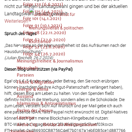
Folge 133 (6.6.2021)
nicht zur letzten Landtagswahl gingen und bei der aktuellen
Folge 115 (4.4.2021)
Landtagswahl die AfD gewählt...
Folg 101 (14.1.2021)
Weiterlesen
Folge 91 (10.1.2021)
Folge 78 (22.11.2020)
Spruch des Tages
Folge 62 (27.9.2020)
„Das Nervigste an der Meinungsfreiheit ist das Aufräumen nach der
Folge 52 (23.8.2020)
Hausdurchsuchung.“
Folge 44 (26.7.2020)
(Julian Reichelt, 26.2.2024)
Meinungsfreiheit & Journalismus
Wirtschaft
Diesen Blog unterstützen (via PayPal)
Parteien
Egal ob 1 €, 5 € oder mehr...jeder Betrag, den Sie noch erübrigen
Flucht & Migration
können (nachdem Sie ihre Achgut-Patenschaft verlängert haben),
Energie & Klima
hilft, diesen Blog am Leben zu halten. Von den Spenden fließt
Ausland
definitiv nichts in die Werbung, sondern alles in die Schokolade. Die
Islamismus & Antisemitismus
zum Lesen, versteht sich! Auf Wunsch und per Mail gebe ich auch
Perlen der Zensur
eine passende IBAN, falls Paypal nicht erwünscht ist. Digital-Natives
Literatur
können auch gern meine Blockchain-Klingelbeutel nutzen:
BTC-Wallet: bc1qgagr644zpr2f3u9k8lgpvjjz5d7xxtf03ksvzx
Arche C19 – Brücke an Maschinenraum
ETH-Wallet: 0xdB6930CB8756C4eE7b0167a1ebE0B5ce1d887766
Fundstücke