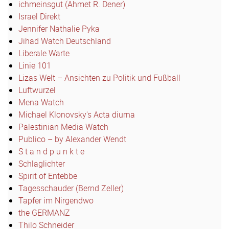
ichmeinsgut (Ahmet R. Dener)
Israel Direkt
Jennifer Nathalie Pyka
Jihad Watch Deutschland
Liberale Warte
Linie 101
Lizas Welt – Ansichten zu Politik und Fußball
Luftwurzel
Mena Watch
Michael Klonovsky's Acta diurna
Palestinian Media Watch
Publico – by Alexander Wendt
S t a n d p u n k t e
Schlaglichter
Spirit of Entebbe
Tagesschauder (Bernd Zeller)
Tapfer im Nirgendwo
the GERMANZ
Thilo Schneider