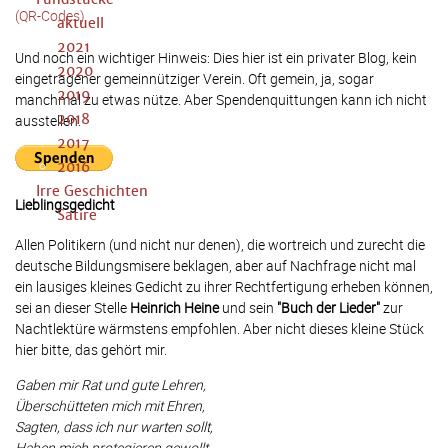
(QR-Codes)
aktuell
2021
Und noch ein wichtiger Hinweis: Dies hier ist ein privater Blog, kein
2020
eingetragener gemeinnütziger Verein. Oft gemein, ja, sogar
2019
manchmal zu etwas nütze. Aber Spendenquittungen kann ich nicht
2018
ausstellen.
2017
2016
Irre Geschichten
Lieblingsgedicht
Satire
Allen Politikern (und nicht nur denen), die wortreich und zurecht die
deutsche Bildungsmisere beklagen, aber auf Nachfrage nicht mal
ein lausiges kleines Gedicht zu ihrer Rechtfertigung erheben können,
sei an dieser Stelle
Heinrich Heine
und sein
"Buch der Lieder"
zur
Nachtlektüre wärmstens empfohlen. Aber nicht dieses kleine Stück
hier bitte, das gehört mir.
Gaben mir Rat und gute Lehren,
Überschütteten mich mit Ehren,
Sagten, dass ich nur warten sollt,
Haben mich protegieren gewollt.