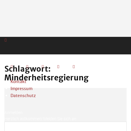
Schlagwort:
Minderheitsregierung
Kontakt
Impressum
Datenschutz
Anmelden
Herzlich willkommen! Melden Sie sich an