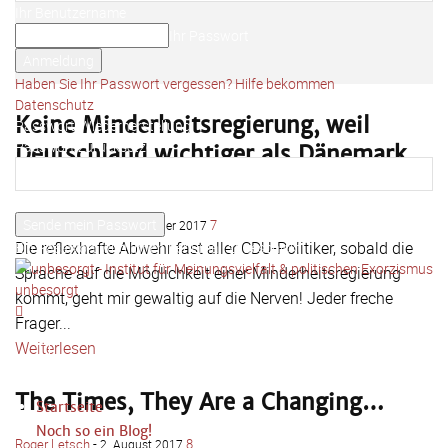
Ihr Benutzername
Ihr Passwort
Haben Sie Ihr Passwort vergessen? Hilfe bekommen
Datenschutz
Keine Minderheitsregierung, weil
Passwort-Wiederherstellung
Passwort zurücksetzen
Deutschland wichtiger als Dänemark
ist?
Ihre E-Mail-Adresse
Roger Letsch
-
7
28. November 2017
Die reflexhafte Abwehr fast aller CDU-Politiker, sobald die
Ein Passwort wird Ihnen per Email zugeschickt.
Sprache auf die Möglichkeit einer Minderheitsregierung
unbesorgt
kommt, geht mir gewaltig auf die Nerven! Jeder freche
Frager...
Weiterlesen
The Times, They Are a Changing…
Startseite
Noch so ein Blog!
Roger Letsch
-
8
2. August 2017