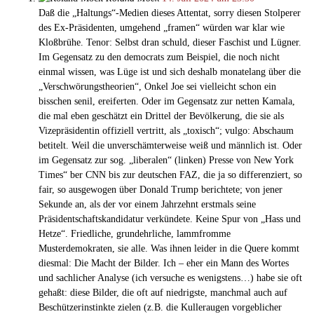
Daß die „Haltungs“-Medien dieses Attentat, sorry diesen Stolperer
des Ex-Präsidenten, umgehend „framen“ würden war klar wie
Kloßbrühe. Tenor: Selbst dran schuld, dieser Faschist und Lügner.
Im Gegensatz zu den democrats zum Beispiel, die noch nicht
einmal wissen, was Lüge ist und sich deshalb monatelang über die
„Verschwörungstheorien“, Onkel Joe sei vielleicht schon ein
bisschen senil, ereiferten. Oder im Gegensatz zur netten Kamala,
die mal eben geschätzt ein Drittel der Bevölkerung, die sie als
Vizepräsidentin offiziell vertritt, als „toxisch“; vulgo: Abschaum
betitelt. Weil die unverschämterweise weiß und männlich ist. Oder
im Gegensatz zur sog. „liberalen“ (linken) Presse von New York
Times“ ber CNN bis zur deutschen FAZ, die ja so differenziert, so
fair, so ausgewogen über Donald Trump berichtete; von jener
Sekunde an, als der vor einem Jahrzehnt erstmals seine
Präsidentschaftskandidatur verkündete. Keine Spur von „Hass und
Hetze“. Friedliche, grundehrliche, lammfromme
Musterdemokraten, sie alle. Was ihnen leider in die Quere kommt
diesmal: Die Macht der Bilder. Ich – eher ein Mann des Wortes
und sachlicher Analyse (ich versuche es wenigstens…) habe sie oft
gehaßt: diese Bilder, die oft auf niedrigste, manchmal auch auf
Beschützerinstinkte zielen (z.B. die Kulleraugen vorgeblicher