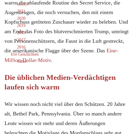
waren die ablaufende Routine des Secret Service, die
aktuell
2021
Augenzeugen, die noch versuchen, den mit einem
2020
Kopfschuss getöteten Zuschauer wieder zu beleben. Und
2019
am Ende das Foto des blutverschmierten Trump, umringt
2018
2017
von Personenschützern, die Faust in die Luft gestreckt,
2016
die amerikanische Flagge über der Szene. Das
Eine-
Irre Geschichten
Million-Dollar-Motiv
.
Satire
Die üblichen Medien-Verdächtigen
laufen sich warm
Wir wissen noch nicht viel über den Schützen. 20 Jahre
alt, Bethel Park, Pennsylvania. Über so manch andere
Leute wissen wir mehr und deren Äußerungen
beleuchten die Motivlage des Mordanschlags sehr gut.