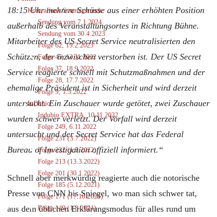
18:15 Uhr mehrere Schüsse aus einer erhöhten Position
KontraFunk Sonntagsrunde
Sendung vom 7.1.2024
außerhalb des Veranstaltungsortes in Richtung Bühne.
Sendung vom 30.4.2023
Mitarbeiter des US Secret Service neutralisierten den
Folge 62, 19.2.2023
Schützen, der inzwischen verstorben ist. Der US Secret
Folge 45, 13.11.2022
Folge 37, 18.9.2022
Service reagierte schnell mit Schutzmaßnahmen und der
Folge 28, 17.7.2022
ehemalige Präsident ist in Sicherheit und wird derzeit
Folge 9, 1.5.2022
untersucht. Ein Zuschauer wurde getötet, zwei Zuschauer
InDubio
Indubio EXTRA, 10.11.2022
wurden schwer verletzt. Der Vorfall wird derzeit
Folge 249, 6.11.2022
untersucht und der Secret Service hat das Federal
Folge 231 (3.7.2022)
Bureau of Investigation offiziell informiert.“
Folge 222 (1.5.2022)
Folge 213 (13.3.2022)
Folge 201 (30.1.2022)
Schnell aber merkwürdig reagierte auch die notorische
Folge 185 (5.12.2021)
Presse von CNN bis Spiegel, wo man sich schwer tat,
Folge 171 (17.10.2021)
aus dem üblichen Erklärungsmodus für alles rund um
Folge 149 (1.8.2021)