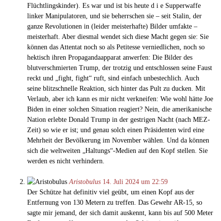
Flüchtlingskinder). Es war und ist bis heute d i e Supperwaffe
linker Manipulatoren, und sie beherrschen sie – seit Stalin, der
ganze Revolutionen in (leider meisterhafte) Bilder umfakte –
meisterhaft. Aber diesmal wendet sich diese Macht gegen sie: Sie
können das Attentat noch so als Petitesse verniedlichen, noch so
hektisch ihren Propagandaapparat anwerfen: Die Bilder des
blutverschmierten Trump, der trotzig und entschlossen seine Faust
reckt und „fight, fight“ ruft, sind einfach unbestechlich. Auch
seine blitzschnelle Reaktion, sich hinter das Pult zu ducken. Mit
Verlaub, aber ich kann es mir nicht verkneifen: Wie wohl hätte Joe
Biden in einer solchen Situation reagiert? Nein, die amerikanische
Nation erlebte Donald Trump in der gestrigen Nacht (nach MEZ-
Zeit) so wie er ist; und genau solch einen Präsidenten wird eine
Mehrheit der Bevölkerung im November wählen. Und da können
sich die weltweiten „Haltungs“-Medien auf den Kopf stellen. Sie
werden es nicht verhindern.
Aristobulus
14. Juli 2024 um 22:59
Der Schütze hat definitiv viel geübt, um einen Kopf aus der
Entfernung von 130 Metern zu treffen. Das Gewehr AR-15, so
sagte mir jemand, der sich damit auskennt, kann bis auf 500 Meter