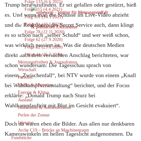
Folge 133 (6.6.2021)
Trump herauszufinden. Er sei gefallen oder gestürzt, hieß
Folge 115 (4.4.2021)
es. Und wenn man die Schüsse im Live-Video abzieht
Folg 101 (14.1.2021)
und die Reaktionen des Secret Service auch, dann klingt
Folge 91 (10.1.2021)
Folge 78 (22.11.2020)
es so schön nach „selber Schuld“ und wer weiß schon,
Folge 62 (27.9.2020)
was wirklich passiert ist. Was die deutschen Medien
Folge 52 (23.8.2020)
direkt nach dem versuchten Anschlag berichteten, war
Folge 44 (26.7.2020)
Meinungsfreiheit & Journalismus
schon wundersam: Die Tagesschau sprach von
Wirtschaft
einem „Zwischenfall“, bei NTV wurde von einem „Knall
Parteien
bei Wahlkampfveranstaltung“ berichtet, und der Focus
Flucht & Migration
Energie & Klima
erklärte: „Donald Trump nach Sturz bei
Ausland
Wahlkampfauftritt mit Blut im Gesicht evakuiert“.
Islamismus & Antisemitismus
Perlen der Zensur
Literatur
Doch da waren eben die Bilder. Aus allen nur denkbaren
Arche C19 – Brücke an Maschinenraum
Kamerawinkeln im hellen Tageslicht aufgenommen. Da
Fundstücke