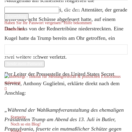
Naturgemäß am schnellsten reagierten die
Ihr Benutzername
Scharfschützen der Polizei, die den Attentäter, der gerade
Ihr Passwort
sechs oder acht Schüsse abgefeuert hatte, auf einem
Haben Sie Ihr Passwort vergessen? Hilfe bekommen
Dach links von der Rednertribüne niederstreckten. Eine
Datenschutz
Passwort-Wiederherstellung
Kugel hatte da Trump bereits am Ohr getroffen, ein
Passwort zurücksetzen
Besucher der Rallye in Butler, Pennsylvania, war tot,
zwei weitere schwer verletzt.
Ihre E-Mail-Adresse
Ein Passwort wird Ihnen per Email zugeschickt.
Der Leiter der Pressestelle des United States Secret
unbesorgt
Service, Anthony Guglielmi, erklärte direkt nach dem
Anschlag:
„Während der Wahlkampfveranstaltung des ehemaligen
Startseite
Präsidenten Trump am Abend des 13. Juli in Butler,
Noch so ein Blog!
Pennsylvania, feuerte ein mutmaßlicher Schütze gegen
Politik