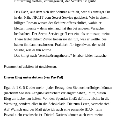
Entfernung treffen, vorausgesetzt, der Schütze ist geübt.
Das Dach, auf dem sich der Schütze aufhielt, war als einziger Ort
in der Nähe NICHT vom Secret Service gesichert. Wie in einem
billigen Roman wusste der Schütze offensichtlich, wohin er
klettern musste – denn niemand hat ihn bei anderen Versuchen
beobachtet. Der Secret Service griff erst ein, als er musste; meine
These lautet daher: Zuvor ließen sie ihn tun, was er wollte. Sie
haben ihn dann erschossen. Praktisch für irgendwen, der wohl
wusste, was er tun würde.
Das klingt nach Verschwörungstheorie? Ist aber leider Tatsache.
Kommentarfunktion ist geschlossen.
Diesen Blog unterstützen (via PayPal)
Egal ob 1 €, 5 € oder mehr...jeder Betrag, den Sie noch erübrigen können
(nachdem Sie ihre Achgut-Patenschaft verlängert haben), hilft, diesen
Blog am Leben zu halten. Von den Spenden fließt definitiv nichts in die
Werbung, sondern alles in die Schokolade. Die zum Lesen, versteht sich!
Auf Wunsch und per Mail gebe ich auch eine passende IBAN, falls
Paypal nicht erwünscht ist. Digital-Natives können auch gern meine