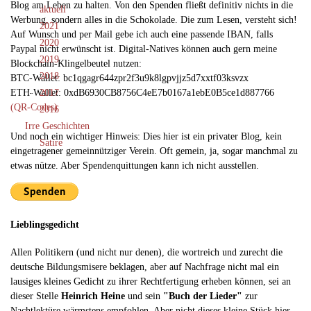
Blog am Leben zu halten. Von den Spenden fließt definitiv nichts in die
aktuell
Werbung, sondern alles in die Schokolade. Die zum Lesen, versteht sich!
2021
Auf Wunsch und per Mail gebe ich auch eine passende IBAN, falls
2020
Paypal nicht erwünscht ist. Digital-Natives können auch gern meine
2019
Blockchain-Klingelbeutel nutzen:
2018
BTC-Wallet: bc1qgagr644zpr2f3u9k8lgpvjjz5d7xxtf03ksvzx
ETH-Wallet: 0xdB6930CB8756C4eE7b0167a1ebE0B5ce1d887766
2017
(QR-Codes)
2016
Irre Geschichten
Und noch ein wichtiger Hinweis: Dies hier ist ein privater Blog, kein
Satire
eingetragener gemeinnütziger Verein. Oft gemein, ja, sogar manchmal zu
etwas nütze. Aber Spendenquittungen kann ich nicht ausstellen.
Lieblingsgedicht
Allen Politikern (und nicht nur denen), die wortreich und zurecht die
deutsche Bildungsmisere beklagen, aber auf Nachfrage nicht mal ein
lausiges kleines Gedicht zu ihrer Rechtfertigung erheben können, sei an
dieser Stelle
Heinrich Heine
und sein
"Buch der Lieder"
zur
Nachtlektüre wärmstens empfohlen. Aber nicht dieses kleine Stück hier