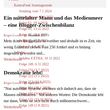
KontraFunk Sonntagsrunde
Sendung vom 7.1.2024
Ein mittelalter Mann und das Medienmeer
Sendung vom 30.4.2023
Folge 62, 19.2.2023
– eine Blogger-Zwischenbilanz
Folge 45, 13.11.2022
Folge 37, 18.9.2022
Roger Letsch
-
9
31. Dezember 2017
Folge 28, 17.7.2022
Mein drittes Bloggerjahr ist vorüber und deshalb ist es Zeit, ein
Folge 9, 1.5.2022
wenig Bilanz zu ziehen. Fast 250 Artikel sind es bislang
InDubio
insgesamt geworden und...
Indubio EXTRA, 10.11.2022
Weiterlesen
Folge 249, 6.11.2022
Folge 231 (3.7.2022)
Demokratie lebt!
Folge 222 (1.5.2022)
Folge 213 (13.3.2022)
Roger Letsch
-
0
26. April 2017
Folge 201 (30.1.2022)
"Nur autoritäre Systeme zeichnen sich dadurch aus, dass sie
Folge 185 (5.12.2021)
Massen mobilisieren." Mit anderen Worten: Die Demokratie lebt
Folge 171 (17.10.2021)
nur dann, wenn sie sich nicht durch millionenschwere...
Folge 149 (1.8.2021)
Weiterlesen