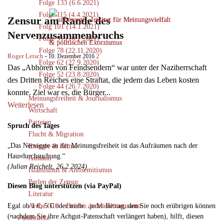
Folge 133 (6.6.2021)
Folge 115 (4.4.2021)
Zensur am Rande des
Folg 101 (14.1.2021)
Nervenzusammenbruchs
Folge 91 (10.1.2021)
Folge 78 (22.11.2020)
Roger Letsch
-
2
10. Dezember 2016
Folge 62 (27.9.2020)
Das „Abhören von Feindsendern“ war unter der Naziherrschaft
Folge 52 (23.8.2020)
des Dritten Reiches eine Straftat, die jedem das Leben kosten
Folge 44 (26.7.2020)
konnte. Ziel war es, die Bürger...
Meinungsfreiheit & Journalismus
Weiterlesen
Wirtschaft
Parteien
Spruch des Tages
Flucht & Migration
„Das Nervigste an der Meinungsfreiheit ist das Aufräumen nach der
Energie & Klima
Hausdurchsuchung.“
Ausland
(Julian Reichelt, 26.2.2024)
Islamismus & Antisemitismus
Perlen der Zensur
Diesen Blog unterstützen (via PayPal)
Literatur
Egal ob 1 €, 5 € oder mehr...jeder Betrag, den Sie noch erübrigen können
Arche C19 – Brücke an Maschinenraum
(nachdem Sie ihre Achgut-Patenschaft verlängert haben), hilft, diesen
Fundstücke