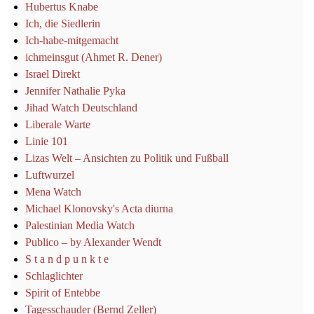
Hubertus Knabe
Ich, die Siedlerin
Ich-habe-mitgemacht
ichmeinsgut (Ahmet R. Dener)
Israel Direkt
Jennifer Nathalie Pyka
Jihad Watch Deutschland
Liberale Warte
Linie 101
Lizas Welt – Ansichten zu Politik und Fußball
Luftwurzel
Mena Watch
Michael Klonovsky's Acta diurna
Palestinian Media Watch
Publico – by Alexander Wendt
S t a n d p u n k t e
Schlaglichter
Spirit of Entebbe
Tagesschauder (Bernd Zeller)