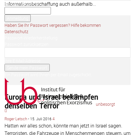
Informationsbeschaffung auch außerhalb...
Ihr Benutzername
Ihr Passwort
Weiterlesen
Haben Sie Ihr Passwort vergessen? Hilfe bekommen
Datenschutz
Passwort-Wiederherstellung
Passwort zurücksetzen
Ihre E-Mail-Adresse
Ein Passwort wird Ihnen per Email zugeschickt.
Europa und Israel bekämpfen
unbesorgt
denselben Terror
Roger Letsch
-
4
15. Juli 2016
Hatten wir alles schon, könnte man jetzt in Israel sagen.
Terroristen, die Fahrzeuge in Menschenmengen steuern, um