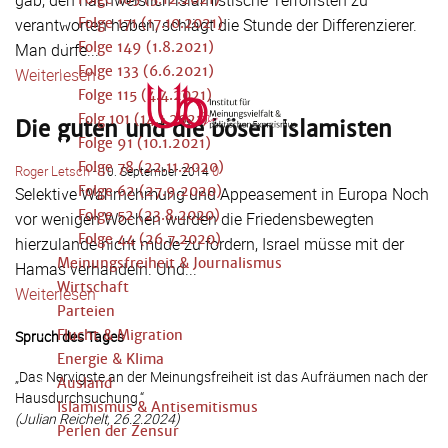
gab, den nachweislich islamistische Terroristen zu
Folge 171 (17.10.2021)
verantworten haben, schlägt die Stunde der Differenzierer.
Folge 149 (1.8.2021)
Man dürfe...
Folge 133 (6.6.2021)
Weiterlesen
Folge 115 (4.4.2021)
Folg 101 (14.1.2021)
Die guten und die bösen Islamisten
Folge 91 (10.1.2021)
Folge 78 (22.11.2020)
Roger Letsch
-
0
10. September 2014
Folge 62 (27.9.2020)
Selektive Wahrnehmung und Appeasement in Europa Noch
Folge 52 (23.8.2020)
vor wenigen Wochen wurden die Friedensbewegten
Folge 44 (26.7.2020)
hierzulande nicht müde zu fordern, Israel müsse mit der
Meinungsfreiheit & Journalismus
Hamas verhandeln. Und...
Wirtschaft
Weiterlesen
Parteien
Flucht & Migration
Spruch des Tages
Energie & Klima
„Das Nervigste an der Meinungsfreiheit ist das Aufräumen nach der
Ausland
Hausdurchsuchung.“
Islamismus & Antisemitismus
(Julian Reichelt, 26.2.2024)
Perlen der Zensur