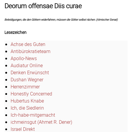
Deorum offensae Diis curae
Beleidigungen, die den Göttern widerfahren, müssen die Götter selbst rächen. (römischer Senat)
Lesezeichen
Achse des Guten
Antibürokratieteam
Apollo-News
Audiatur Online
Denken Erwünscht
Dushan Wegner
Herrenzimmer
Honestly Concerned
Hubertus Knabe
Ich, die Siedlerin
Ich-habe-mitgemacht
ichmeinsgut (Ahmet R. Dener)
Israel Direkt