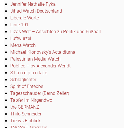
Jennifer Nathalie Pyka
Jihad Watch Deutschland
Liberale Warte
Linie 101
Lizas Welt – Ansichten zu Politik und Fußball
Luftwurzel
Mena Watch
Michael Klonovsky's Acta diurna
Palestinian Media Watch
Publico – by Alexander Wendt
S t a n d p u n k t e
Schlaglichter
Spirit of Entebbe
Tagesschauder (Bernd Zeller)
Tapfer im Nirgendwo
the GERMANZ
Thilo Schneider
Tichys Einblick
TWASBO Magazin