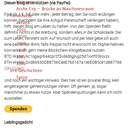
Literatur
Diesen Blog unterstützen (via PayPal)
Arche C19 – Brücke an Maschinenraum
Egal ob 1 €, 5 € oder mehr...jeder Betrag, den Sie noch erübrigen
Fundstücke
können (nachdem Sie ihre Achgut-Patenschaft verlängert haben),
aktuell
hilft, diesen Blog am Leben zu halten. Von den Spenden fließt
2021
definitiv nichts in die Werbung, sondern alles in die Schokolade. Die
2020
zum Lesen, versteht sich! Auf Wunsch und per Mail gebe ich auch
2019
eine passende IBAN, falls Paypal nicht erwünscht ist. Digital-Natives
können auch gern meine Blockchain-Klingelbeutel nutzen:
2018
BTC-Wallet: bc1qgagr644zpr2f3u9k8lgpvjjz5d7xxtf03ksvzx
2017
ETH-Wallet: 0xdB6930CB8756C4eE7b0167a1ebE0B5ce1d887766
2016
(QR-Codes)
Irre Geschichten
Satire
Und noch ein wichtiger Hinweis: Dies hier ist ein privater Blog, kein
eingetragener gemeinnütziger Verein. Oft gemein, ja, sogar
manchmal zu etwas nütze. Aber Spendenquittungen kann ich nicht
ausstellen.
Lieblingsgedicht