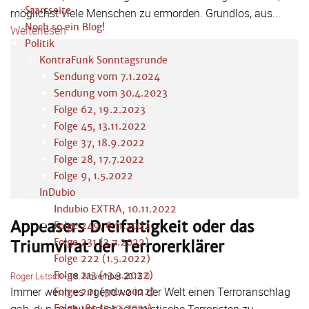
Startseite
möglichst viele Menschen zu ermorden. Grundlos, aus...
Noch so ein Blog!
Weiterlesen
Politik
KontraFunk Sonntagsrunde
Sendung vom 7.1.2024
Sendung vom 30.4.2023
Folge 62, 19.2.2023
Folge 45, 13.11.2022
Folge 37, 18.9.2022
Folge 28, 17.7.2022
Folge 9, 1.5.2022
InDubio
Indubio EXTRA, 10.11.2022
Appeasers Dreifaltigkeit oder das
Folge 249, 6.11.2022
Folge 231 (3.7.2022)
Triumvirat der Terrorerklärer
Folge 222 (1.5.2022)
Folge 213 (13.3.2022)
Roger Letsch
-
0
18. November 2015
Immer wenn es irgendwo in der Welt einen Terroranschlag
Folge 201 (30.1.2022)
Folge 185 (5.12.2021)