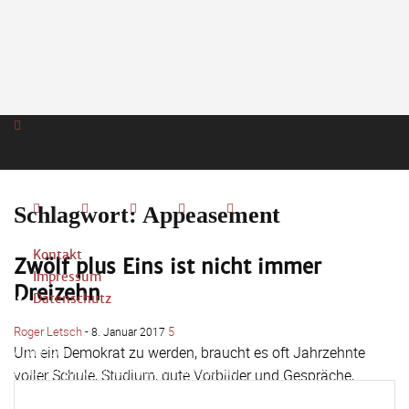
Schlagwort: Appeasement
Kontakt
Zwölf plus Eins ist nicht immer
Impressum
Dreizehn
Datenschutz
Roger Letsch
-
5
8. Januar 2017
Anmelden
Um ein Demokrat zu werden, braucht es oft Jahrzehnte
Herzlich willkommen! Melden Sie sich an
voller Schule, Studium, gute Vorbilder und Gespräche,
unterschiedlich ausgehende Wahlen und die