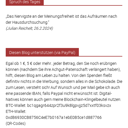
Spruch des Tages
„Das Nervigste an der Meinungsfreiheit ist das Aufräumen nach
der Hausdurchsuchung.“
(Julian Reichelt, 26.2.2024)
Diesen Blog unterstützen (via PayPal)
Egal ob 1 €, 5 € oder mehr...jeder Betrag, den Sie noch erübrigen
können (nachdem Sie ihre Achgut-Patenschaft verlängert haben),
hilft, diesen Blog am Leben zu halten. Von den Spenden fließt
definitiv nichts in die Werbung, sondern alles in die Schokolade. Die
zum Lesen, versteht sich! Auf Wunsch und per Mail gebe ich auch
eine passende IBAN, falls Paypal nicht erwünscht ist. Digital-
Natives können auch gern meine Blockchain-Klingelbeutel nutzen:
BTC-Wallet: bc1qgagr644zpr2f3u9k8lgpvjjz5d7xxtf03ksvzx
ETH-Wallet:
0xdB6930CB8756C4eE7b0167a1ebE0B5ce1d887766
(QR-Codes)