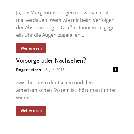
Ja, die Morgenmeldungen muss man erst
mal verdauen. Wem wie mir beim Verfolgen
der Abstimmung in Großbritannien so gegen
ein Uhr die Augen zugefallen...
Weiterlesen
Vorsorge oder Nachsehen?
Wenn es den TTIP-Gegnern darum geht, zu
Roger Letsch
-
6. Juni 2016
1
erklären, was der fundamentale Unterschied
zwischen dem deutschen und dem
amerikanischen System ist, hört man immer
wieder...
Weiterlesen