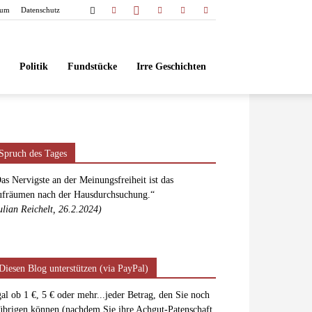
sum
Datenschutz
Politik
Fundstücke
Irre Geschichten
Spruch des Tages
as Nervigste an der Meinungsfreiheit ist das
fräumen nach der Hausdurchsuchung.“
ulian Reichelt, 26.2.2024)
Diesen Blog unterstützen (via PayPal)
al ob 1 €, 5 € oder mehr...jeder Betrag, den Sie noch
übrigen können (nachdem Sie ihre Achgut-Patenschaft