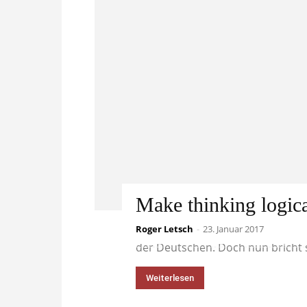
Make thinking logica
Roger Letsch
Der Schock über die Wahl Trump
-
23. Januar 2017
der Deutschen. Doch nun bricht s
Weiterlesen