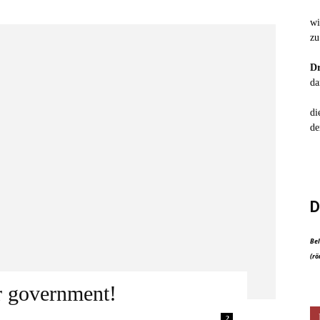
wi
zu
Dr
da
di
de
D
Bel
(rö
ur government!
2