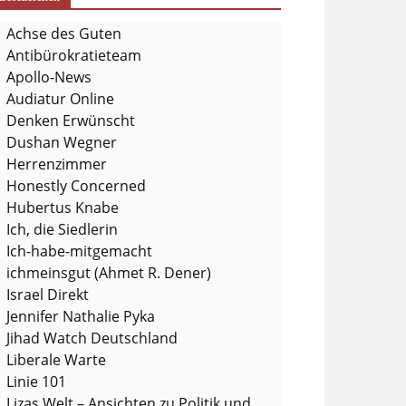
Achse des Guten
Antibürokratieteam
Apollo-News
Audiatur Online
Denken Erwünscht
Dushan Wegner
Herrenzimmer
Honestly Concerned
Hubertus Knabe
Ich, die Siedlerin
Ich-habe-mitgemacht
ichmeinsgut (Ahmet R. Dener)
Israel Direkt
Jennifer Nathalie Pyka
Jihad Watch Deutschland
Liberale Warte
Linie 101
Lizas Welt – Ansichten zu Politik und