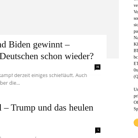
ve
Vo
so
si
pa
Na
nd Biden gewinnt –
Kl
BT
e Deutschen schon wieder?
bc
ET
 Deutschland hat wohl inzwischen
16
0
pf derzeit einiges schiefläuft. Auch
(Q
er die...
Un
pr
Of
al – Trump und das heulen
Sp
, immer wieder das Gleiche zu tun und
5
Albert Einstein) Die Presse hat es nach