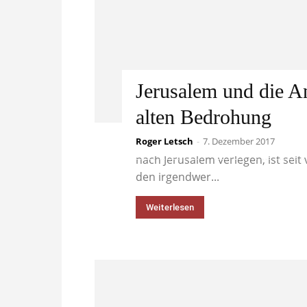
Jerusalem und die A
alten Bedrohung
Roger Letsch
Die Ankündigung Trumps, er wolle
-
7. Dezember 2017
nach Jerusalem verlegen, ist seit 
den irgendwer...
Weiterlesen