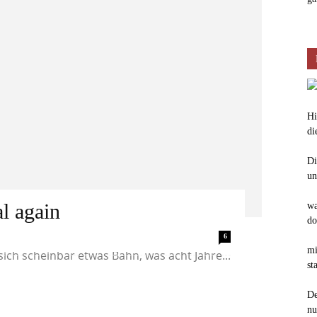
Hi
di
Di
un
l again
wa
do
s lag wie ein Biberdamm im Gefühlsstrom
6
mi
ich scheinbar etwas Bahn, was acht Jahre...
st
De
nu