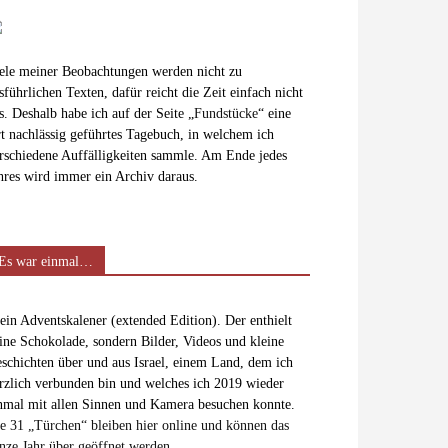
ele meiner Beobachtungen werden nicht zu
sführlichen Texten, dafür reicht die Zeit einfach nicht
s. Deshalb habe ich auf der Seite „
Fundstücke
“ eine
t nachlässig geführtes Tagebuch, in welchem ich
rschiedene Auffälligkeiten sammle. Am Ende jedes
hres wird immer ein Archiv daraus.
Es war einmal…
in Adventskalener (extended Edition). Der enthielt
ine Schokolade, sondern Bilder, Videos und kleine
schichten über und aus Israel, einem Land, dem ich
rzlich verbunden bin und welches ich 2019 wieder
nmal mit allen Sinnen und Kamera besuchen konnte.
e 31 „Türchen“ bleiben hier online und können das
nze Jahr über geöffnet werden.