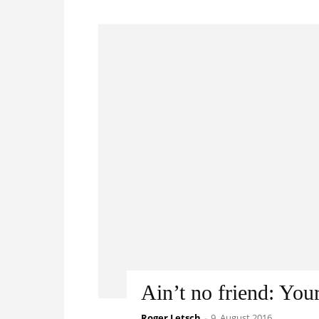
Ain’t no friend: Yo
Roger Letsch
-
9. August 2016