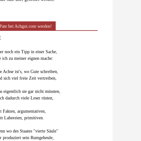
Pate bei Achgut.com werden!
er noch ein Tipp in einer Sache,
e ich zu meiner eignen mache:
e Achse ist's, wo Gute schreiben,
d sich viel freie Zeit vertreiben,
s eigentlich sie gar nicht müssten,
ch dadurch viele Leser rüsten,
t Fakten, argumentativen,
att Labereien, primitiven.
nn wo des Staates "vierte Säule"
r produziert sein Rumgeheule,