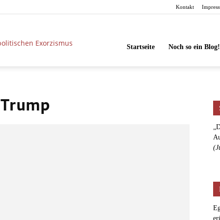
Kontakt
Impres
unbesorgt
Startseite
Noch so ein Blog!
 Trump
„D
Au
(J
Eg
er