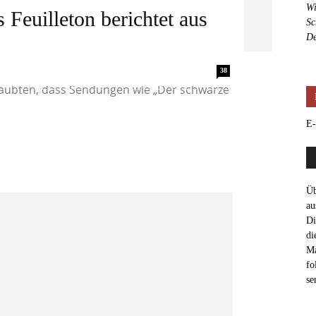
Wi
 Feuilleton berichtet aus
Sc
De
d von Schnitzlers Es muss in der DDR
38
aubten, dass Sendungen wie „Der schwarze
E-
Üb
au
Di
di
Ma
fo
se