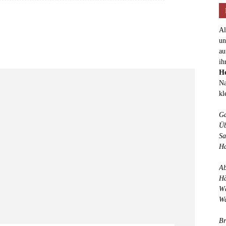
Al
un
au
ih
He
Na
kl
Ga
Üb
Sa
Ha
Ab
Hä
Wä
Wa
Br