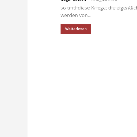
In den Vereinigten Staaten von Ame
so und diese Kriege, die eigentl
werden von...
Weiterlesen