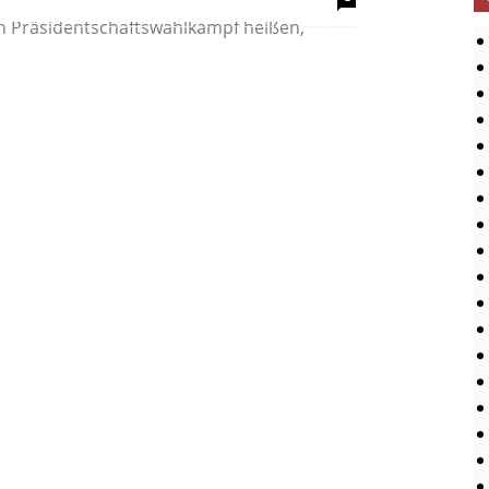
rika tobt ein Krieg. Das ist alle vier Jahre
ich Präsidentschaftswahlkampf heißen,