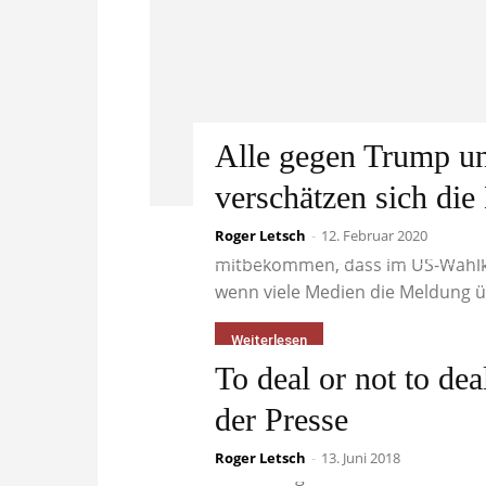
Alle gegen Trump u
verschätzen sich di
Roger Letsch
Auch der größte Medienmuffel in
-
12. Februar 2020
mitbekommen, dass im US-Wahlkam
wenn viele Medien die Meldung üb
Weiterlesen
To deal or not to de
der Presse
„Die Definition von Wahnsinn ist
Roger Letsch
-
13. Juni 2018
andere Ergebnisse zu erwarten.“ (