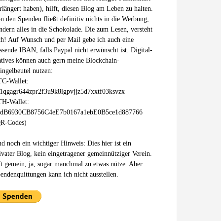
rlängert haben), hilft, diesen Blog am Leben zu halten.
n den Spenden fließt definitiv nichts in die Werbung,
ndern alles in die Schokolade. Die zum Lesen, versteht
ch! Auf Wunsch und per Mail gebe ich auch eine
ssende IBAN, falls Paypal nicht erwünscht ist. Digital-
tives können auch gern meine Blockchain-
ingelbeutel nutzen:
C-Wallet:
1qgagr644zpr2f3u9k8lgpvjjz5d7xxtf03ksvzx
H-Wallet:
xdB6930CB8756C4eE7b0167a1ebE0B5ce1d887766
R-Codes)
d noch ein wichtiger Hinweis: Dies hier ist ein
ivater Blog, kein eingetragener gemeinnütziger Verein.
t gemein, ja, sogar manchmal zu etwas nütze. Aber
endenquittungen kann ich nicht ausstellen.