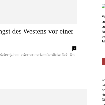
Vi
au
au
ngst des Westens vor einer
Ar
ve
Ja
 die amerikanische Botschaft von Tel Aviv
4
vielen Jahren der erste tatsächliche Schritt,
…e
ke
Ge
he
ei
Di
ga