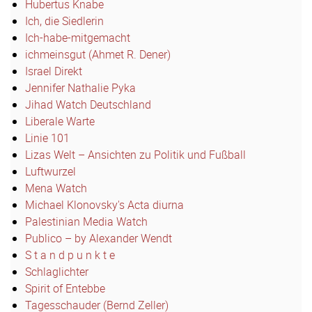
Hubertus Knabe
Ich, die Siedlerin
Ich-habe-mitgemacht
ichmeinsgut (Ahmet R. Dener)
Israel Direkt
Jennifer Nathalie Pyka
Jihad Watch Deutschland
Liberale Warte
Linie 101
Lizas Welt – Ansichten zu Politik und Fußball
Luftwurzel
Mena Watch
Michael Klonovsky's Acta diurna
Palestinian Media Watch
Publico – by Alexander Wendt
S t a n d p u n k t e
Schlaglichter
Spirit of Entebbe
Tagesschauder (Bernd Zeller)