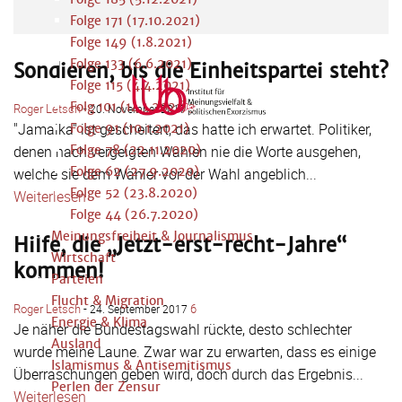
Folge 171 (17.10.2021)
Folge 149 (1.8.2021)
Folge 133 (6.6.2021)
Sondieren, bis die Einheitspartei steht?
Folge 115 (4.4.2021)
Folg 101 (14.1.2021)
Roger Letsch
-
3
20. November 2017
"Jamaika" ist gescheitert, das hatte ich erwartet. Politiker,
Folge 91 (10.1.2021)
denen nach vergeigten Wahlen nie die Worte ausgehen,
Folge 78 (22.11.2020)
Folge 62 (27.9.2020)
welche sie dem Wähler vor der Wahl angeblich...
Folge 52 (23.8.2020)
Weiterlesen
Folge 44 (26.7.2020)
Meinungsfreiheit & Journalismus
Hilfe, die „Jetzt-erst-recht-Jahre“
Wirtschaft
kommen!
Parteien
Flucht & Migration
Roger Letsch
-
6
24. September 2017
Energie & Klima
Je näher die Bundestagswahl rückte, desto schlechter
Ausland
wurde meine Laune. Zwar war zu erwarten, dass es einige
Islamismus & Antisemitismus
Überraschungen geben wird, doch durch das Ergebnis...
Perlen der Zensur
Weiterlesen