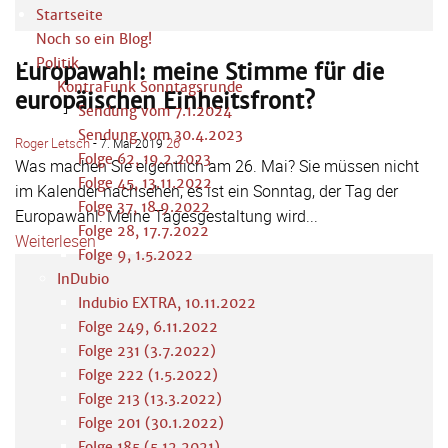
Startseite
Noch so ein Blog!
Politik
Europawahl: meine Stimme für die
KontraFunk Sonntagsrunde
europäischen Einheitsfront?
Sendung vom 7.1.2024
Sendung vom 30.4.2023
Roger Letsch
-
26
7. Mai 2019
Folge 62, 19.2.2023
Was machen Sie eigentlich am 26. Mai? Sie müssen nicht
Folge 45, 13.11.2022
im Kalender nachsehen, es ist ein Sonntag, der Tag der
Folge 37, 18.9.2022
Europawahl. Meine Tagesgestaltung wird...
Folge 28, 17.7.2022
Weiterlesen
Folge 9, 1.5.2022
InDubio
Indubio EXTRA, 10.11.2022
Folge 249, 6.11.2022
Folge 231 (3.7.2022)
Folge 222 (1.5.2022)
Folge 213 (13.3.2022)
Folge 201 (30.1.2022)
Folge 185 (5.12.2021)