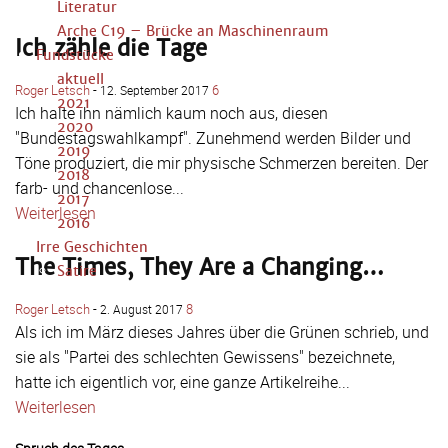
Literatur
Arche C19 – Brücke an Maschinenraum
Ich zähle die Tage
Fundstücke
aktuell
Roger Letsch
-
6
12. September 2017
2021
Ich halte ihn nämlich kaum noch aus, diesen
2020
"Bundestagswahlkampf". Zunehmend werden Bilder und
2019
Töne produziert, die mir physische Schmerzen bereiten. Der
2018
farb- und chancenlose...
2017
Weiterlesen
2016
Irre Geschichten
The Times, They Are a Changing…
Satire
Roger Letsch
-
8
2. August 2017
Als ich im März dieses Jahres über die Grünen schrieb, und
sie als "Partei des schlechten Gewissens" bezeichnete,
hatte ich eigentlich vor, eine ganze Artikelreihe...
Weiterlesen