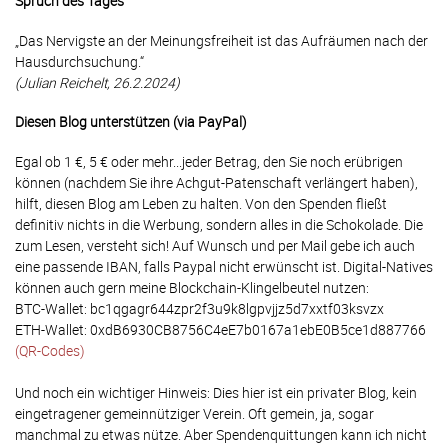
Spruch des Tages
„Das Nervigste an der Meinungsfreiheit ist das Aufräumen nach der
Hausdurchsuchung.“
(Julian Reichelt, 26.2.2024)
Diesen Blog unterstützen (via PayPal)
Egal ob 1 €, 5 € oder mehr...jeder Betrag, den Sie noch erübrigen
können (nachdem Sie ihre Achgut-Patenschaft verlängert haben),
hilft, diesen Blog am Leben zu halten. Von den Spenden fließt
definitiv nichts in die Werbung, sondern alles in die Schokolade. Die
zum Lesen, versteht sich! Auf Wunsch und per Mail gebe ich auch
eine passende IBAN, falls Paypal nicht erwünscht ist. Digital-Natives
können auch gern meine Blockchain-Klingelbeutel nutzen:
BTC-Wallet: bc1qgagr644zpr2f3u9k8lgpvjjz5d7xxtf03ksvzx
ETH-Wallet: 0xdB6930CB8756C4eE7b0167a1ebE0B5ce1d887766
(QR-Codes)
Und noch ein wichtiger Hinweis: Dies hier ist ein privater Blog, kein
eingetragener gemeinnütziger Verein. Oft gemein, ja, sogar
manchmal zu etwas nütze. Aber Spendenquittungen kann ich nicht