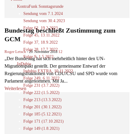
KontraFunk Sonntagsrunde
Sendung vom 7.1.2024
Sendung vom 30.4.2023
Folge 62, 19.2.2023
Bundestag beschließt Zustimmung zum
Folge 45, 13.11.2022
GCM
Folge 37, 18.9.2022
Folge 28, 17.7.2022
Roger Letsch
-
12
29. November 2018
Folge 9, 1.5.2022
„Der Bundestag hat sich mehrheitlich hinter den UN-
InDubio
Migrationspakt gestellt. Der gemeinsame Entwurf der
Indubio EXTRA, 10.11.2022
Regierungsfraktionen von CDU/CSU und SPD wurde vom
Folge 249, 6.11.2022
Parlament angenommen. Mit Ja...
Folge 231 (3.7.2022)
Weiterlesen
Folge 222 (1.5.2022)
Folge 213 (13.3.2022)
Folge 201 (30.1.2022)
Folge 185 (5.12.2021)
Folge 171 (17.10.2021)
Folge 149 (1.8.2021)