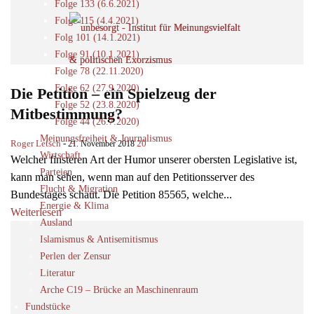
Folge 133 (6.6.2021)
Folge 115 (4.4.2021)
Folg 101 (14.1.2021)
Folge 91 (10.1.2021)
Folge 78 (22.11.2020)
Folge 62 (27.9.2020)
Die Petition – ein Spielzeug der
Folge 52 (23.8.2020)
Mitbestimmung?
Folge 44 (26.7.2020)
Meinungsfreiheit & Journalismus
Roger Letsch
-
20
21. November 2018
Wirtschaft
Welcher finsteren Art der Humor unserer obersten Legislative ist,
Parteien
kann man sehen, wenn man auf den Petitionsserver des
Flucht & Migration
Bundestages schaut. Die Petition 85565, welche...
Energie & Klima
Weiterlesen
Ausland
Islamismus & Antisemitismus
Perlen der Zensur
Literatur
Arche C19 – Brücke an Maschinenraum
Fundstücke