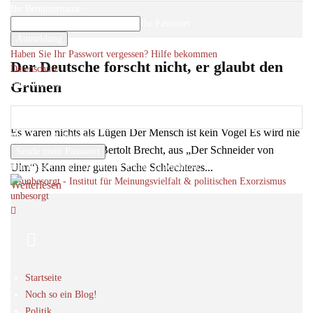
Ihr Benutzername
Ihr Passwort
Haben Sie Ihr Passwort vergessen? Hilfe bekommen
Der Deutsche forscht nicht, er glaubt den
Datenschutz
Passwort-Wiederherstellung
Grünen
Passwort zurücksetzen
Roger Letsch
-
15
17. April 2021
Es waren nichts als Lügen Der Mensch ist kein Vogel Es wird nie
Ihre E-Mail-Adresse
ein Mensch fliegen (Bertolt Brecht, aus „Der Schneider von
Ein Passwort wird Ihnen per Email zugeschickt.
Ulm“) Kann einer guten Sache Schlechteres...
Weiterlesen
unbesorgt
Startseite
Noch so ein Blog!
Politik