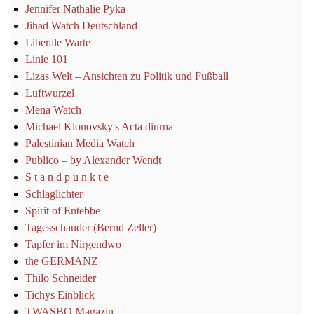
Jennifer Nathalie Pyka
Jihad Watch Deutschland
Liberale Warte
Linie 101
Lizas Welt – Ansichten zu Politik und Fußball
Luftwurzel
Mena Watch
Michael Klonovsky's Acta diurna
Palestinian Media Watch
Publico – by Alexander Wendt
S t a n d p u n k t e
Schlaglichter
Spirit of Entebbe
Tagesschauder (Bernd Zeller)
Tapfer im Nirgendwo
the GERMANZ
Thilo Schneider
Tichys Einblick
TWASBO Magazin