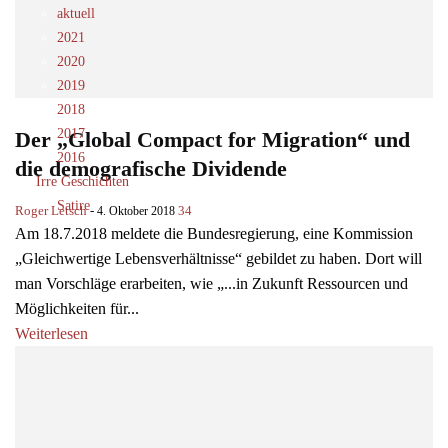
aktuell
2021
2020
2019
2018
2017
Der „Global Compact for Migration“ und
2016
die demografische Dividende
Irre Geschichten
Satire
Roger Letsch
-
34
4. Oktober 2018
Am 18.7.2018 meldete die Bundesregierung, eine Kommission
„Gleichwertige Lebensverhältnisse“ gebildet zu haben. Dort will
man Vorschläge erarbeiten, wie „...in Zukunft Ressourcen und
Möglichkeiten für...
Weiterlesen