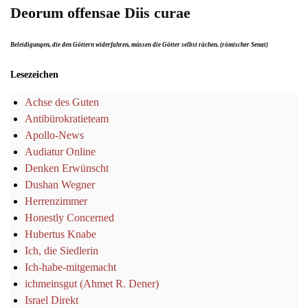
Deorum offensae Diis curae
Beleidigungen, die den Göttern widerfahren, müssen die Götter selbst rächen. (römischer Senat)
Lesezeichen
Achse des Guten
Antibürokratieteam
Apollo-News
Audiatur Online
Denken Erwünscht
Dushan Wegner
Herrenzimmer
Honestly Concerned
Hubertus Knabe
Ich, die Siedlerin
Ich-habe-mitgemacht
ichmeinsgut (Ahmet R. Dener)
Israel Direkt