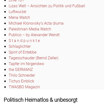
Lizas Welt – Ansichten zu Politik und Fußball
Luftwurzel
Mena Watch
Michael Klonovsky's Acta diurna
Palestinian Media Watch
Publico – by Alexander Wendt
S t a n d p u n k t e
Schlaglichter
Spirit of Entebbe
Tagesschauder (Bernd Zeller)
Tapfer im Nirgendwo
the GERMANZ
Thilo Schneider
Tichys Einblick
TWASBO Magazin
Politisch Heimatlos & unbesorgt