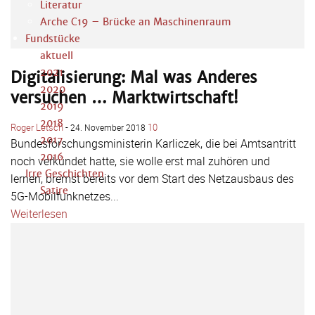
Literatur
Arche C19 – Brücke an Maschinenraum
Fundstücke
aktuell
2021
Digitalisierung: Mal was Anderes
2020
versuchen … Marktwirtschaft!
2019
2018
Roger Letsch
-
10
24. November 2018
2017
Bundesforschungsministerin Karliczek, die bei Amtsantritt
2016
noch verkündet hatte, sie wolle erst mal zuhören und
Irre Geschichten
lernen, bremst bereits vor dem Start des Netzausbaus des
Satire
5G-Mobilfunknetzes...
Weiterlesen