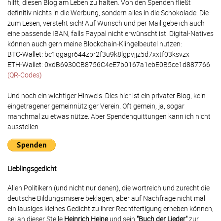
hilft, diesen Blog am Leben zu halten. Von den Spenden fließt
definitiv nichts in die Werbung, sondern alles in die Schokolade. Die
zum Lesen, versteht sich! Auf Wunsch und per Mail gebe ich auch
eine passende IBAN, falls Paypal nicht erwünscht ist. Digital-Natives
können auch gern meine Blockchain-Klingelbeutel nutzen:
BTC-Wallet: bc1qgagr644zpr2f3u9k8lgpvjjz5d7xxtf03ksvzx
ETH-Wallet: 0xdB6930CB8756C4eE7b0167a1ebE0B5ce1d887766
(QR-Codes)
Und noch ein wichtiger Hinweis: Dies hier ist ein privater Blog, kein
eingetragener gemeinnütziger Verein. Oft gemein, ja, sogar
manchmal zu etwas nütze. Aber Spendenquittungen kann ich nicht
ausstellen.
Lieblingsgedicht
Allen Politikern (und nicht nur denen), die wortreich und zurecht die
deutsche Bildungsmisere beklagen, aber auf Nachfrage nicht mal
ein lausiges kleines Gedicht zu ihrer Rechtfertigung erheben können,
sei an dieser Stelle
Heinrich Heine
und sein
"Buch der Lieder"
zur