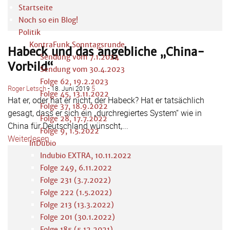
Startseite
Noch so ein Blog!
Politik
KontraFunk Sonntagsrunde
Habeck und das angebliche „China-
Sendung vom 7.1.2024
Vorbild“
Sendung vom 30.4.2023
Folge 62, 19.2.2023
Roger Letsch
-
5
18. Juni 2019
Folge 45, 13.11.2022
Hat er, oder hat er nicht, der Habeck? Hat er tatsächlich
Folge 37, 18.9.2022
gesagt, dass er sich ein „durchregiertes System“ wie in
Folge 28, 17.7.2022
China für Deutschland wünscht,...
Folge 9, 1.5.2022
Weiterlesen
InDubio
Indubio EXTRA, 10.11.2022
Folge 249, 6.11.2022
Folge 231 (3.7.2022)
Folge 222 (1.5.2022)
Folge 213 (13.3.2022)
Folge 201 (30.1.2022)
Folge 185 (5.12.2021)