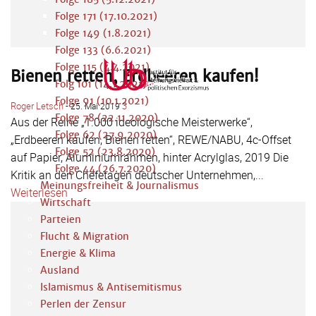
Folge 171 (17.10.2021)
Folge 149 (1.8.2021)
Folge 133 (6.6.2021)
Folge 115 (4.4.2021)
Bienen retten, Erdbeeren kaufen!
Folg 101 (14.1.2021)
Folge 91 (10.1.2021)
Roger Letsch
-
3
25. Mai 2019
Folge 78 (22.11.2020)
Aus der Reihe „1.000 ideologische Meisterwerke“,
Folge 62 (27.9.2020)
„Erdbeeren kaufen, Bienen retten“, REWE/NABU, 4c-Offset
Folge 52 (23.8.2020)
auf Papier, Aluminiumrahmen, hinter Acrylglas, 2019 Die
Folge 44 (26.7.2020)
Kritik an den Chefetagen deutscher Unternehmen,...
Meinungsfreiheit & Journalismus
Weiterlesen
Wirtschaft
Parteien
Flucht & Migration
Energie & Klima
Ausland
Islamismus & Antisemitismus
Perlen der Zensur