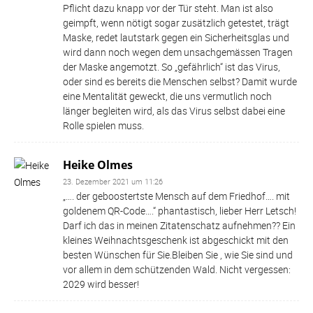
Pflicht dazu knapp vor der Tür steht. Man ist also
geimpft, wenn nötigt sogar zusätzlich getestet, trägt
Maske, redet lautstark gegen ein Sicherheitsglas und
wird dann noch wegen dem unsachgemässen Tragen
der Maske angemotzt. So „gefährlich“ ist das Virus,
oder sind es bereits die Menschen selbst? Damit wurde
eine Mentalität geweckt, die uns vermutlich noch
länger begleiten wird, als das Virus selbst dabei eine
Rolle spielen muss.
Heike Olmes
23. Dezember 2021 um 11:26
„…. der geboostertste Mensch auf dem Friedhof…. mit
goldenem QR-Code….“ phantastisch, lieber Herr Letsch!
Darf ich das in meinen Zitatenschatz aufnehmen?? Ein
kleines Weihnachtsgeschenk ist abgeschickt mit den
besten Wünschen für Sie.Bleiben Sie , wie Sie sind und
vor allem in dem schützenden Wald. Nicht vergessen:
2029 wird besser!