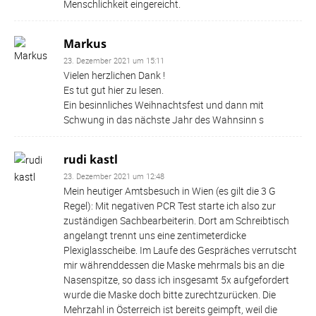
Menschlichkeit eingereicht.
Markus
23. Dezember 2021 um 15:11
Vielen herzlichen Dank !
Es tut gut hier zu lesen.
Ein besinnliches Weihnachtsfest und dann mit
Schwung in das nächste Jahr des Wahnsinn s
rudi kastl
23. Dezember 2021 um 12:48
Mein heutiger Amtsbesuch in Wien (es gilt die 3 G
Regel): Mit negativen PCR Test starte ich also zur
zuständigen Sachbearbeiterin. Dort am Schreibtisch
angelangt trennt uns eine zentimeterdicke
Plexiglasscheibe. Im Laufe des Gespräches verrutscht
mir währenddessen die Maske mehrmals bis an die
Nasenspitze, so dass ich insgesamt 5x aufgefordert
wurde die Maske doch bitte zurechtzurücken. Die
Mehrzahl in Österreich ist bereits geimpft, weil die