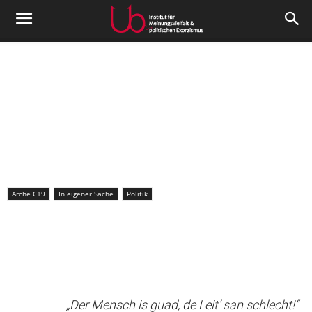
Arche C19
In eigener Sache
Politik
Keine Panik auf der MS
Deutschland
Von
Roger Letsch
-
13
22. Dezember 2021
„Der Mensch is guad, de Leit‘ san schlecht!“