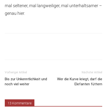
mal seltener, mal langweiliger, mal unterhaltsamer –
genau hier.
Facebook
X
Email
Telegram
Vorheriger Artikel
Nächster Artikel
Bis zur Unkenntlichkeit und
Wer die Kurve kriegt, darf die
noch viel weiter
Elefanten füttern
13 Kommentare