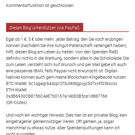
Kommentarfunktion ist geschlossen.
Diesen Blog unterstützen (via PayPal)
Egal ob 1 €, 5 € oder mehr...jeder Betrag, den Sie noch erübrigen
können (nachdem Sie ihre Achgut-Patenschaft verlängert haben),
hilft, diesen Blog am Leben zu halten. Von den Spenden fließt
definitiv nichts in die Werbung, sondern alles in die Schokolade. Die
zum Lesen, versteht sich! Auf Wunsch und per Mail gebe ich auch
eine passende IBAN, falls Paypal nicht erwünscht ist. Digital-
Natives können auch gern meine Blockchain-Klngelbeutel nutzen:
BTC-Wallet: bc1qgagr644zpr2f3u9k8lgpvjjz5d7xxtf03ksvzx
ETH-Wallet:
0xdB6930CB8756C4eE7b0167a1ebE0B5ce1d887766
(QR-Codes)
Und noch ein wichtiger Hinweis: Dies hier ist ein privater Blog, kein
eingetragener gemeinnütziger Verein. Oft gemein, ja, sogar
manchmal zu etwas nütze. Aber Spendenquittungen kann ich
nicht ausstellen.