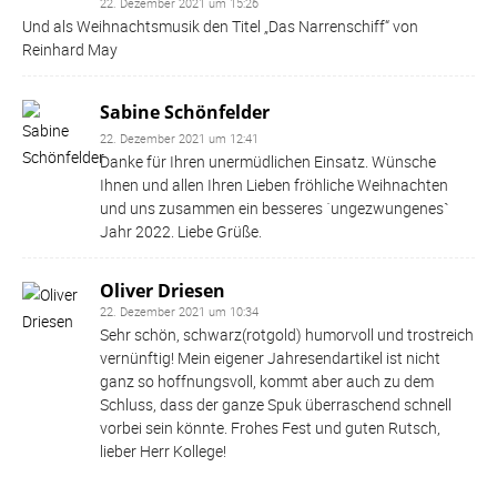
22. Dezember 2021 um 15:26
Und als Weihnachtsmusik den Titel „Das Narrenschiff“ von
Reinhard May
Sabine Schönfelder
22. Dezember 2021 um 12:41
Danke für Ihren unermüdlichen Einsatz. Wünsche
Ihnen und allen Ihren Lieben fröhliche Weihnachten
und uns zusammen ein besseres ´ungezwungenesˋ
Jahr 2022. Liebe Grüße.
Oliver Driesen
22. Dezember 2021 um 10:34
Sehr schön, schwarz(rotgold) humorvoll und trostreich
vernünftig! Mein eigener Jahresendartikel ist nicht
ganz so hoffnungsvoll, kommt aber auch zu dem
Schluss, dass der ganze Spuk überraschend schnell
vorbei sein könnte. Frohes Fest und guten Rutsch,
lieber Herr Kollege!