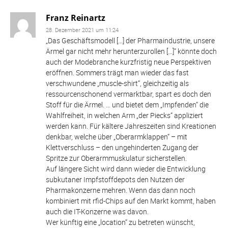
Franz Reinartz
28. Dezember 2021 um 11:24
„Das Geschäftsmodell […] der Pharmaindustrie, unsere
Ärmel gar nicht mehr herunterzurollen […]“ könnte doch
auch der Modebranche kurzfristig neue Perspektiven
eröffnen. Sommers trägt man wieder das fast
verschwundene „muscle-shirt“, gleichzeitig als
ressourcenschonend vermarktbar, spart es doch den
Stoff für die Ärmel. … und bietet dem „Impfenden“ die
Wahlfreiheit, in welchen Arm „der Piecks“ appliziert
werden kann. Für kältere Jahreszeiten sind Kreationen
denkbar, welche über „Oberarmklappen“ – mit
Klettverschluss – den ungehinderten Zugang der
Spritze zur Oberarmmuskulatur sicherstellen.
Auf längere Sicht wird dann wieder die Entwicklung
subkutaner Impfstoffdepots den Nutzen der
Pharmakonzerne mehren. Wenn das dann noch
kombiniert mit rfid-Chips auf den Markt kommt, haben
auch die IT-Konzerne was davon.
Wer künftig eine „location“ zu betreten wünscht,